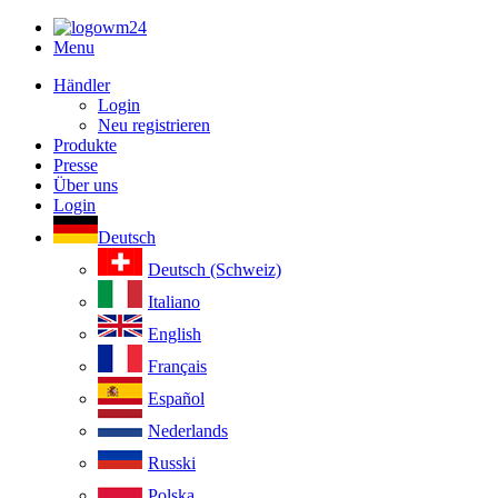
Menu
Händler
Login
Neu registrieren
Produkte
Presse
Über uns
Login
Deutsch
Deutsch (Schweiz)
Italiano
English
Français
Español
Nederlands
Russki
Polska