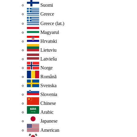
Suomi
Greece
Greece (lat.)
Magyarul
Hrvatski
Lietuviu
Latviešu
Norge
Românã
Svenska
Slovenia
Chinese
Arabic
Japanese
American