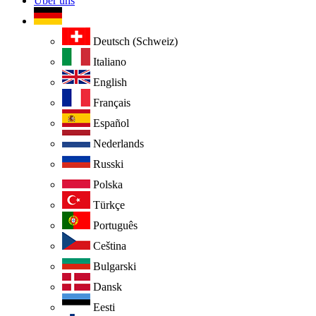
Über uns
Deutsch (Schweiz)
Italiano
English
Français
Español
Nederlands
Russki
Polska
Türkçe
Português
Ceština
Bulgarski
Dansk
Eesti