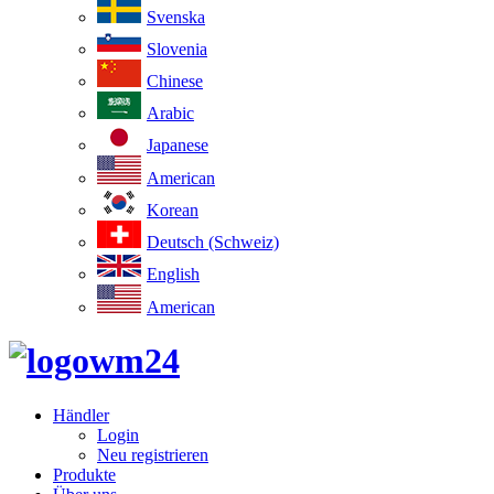
Svenska
Slovenia
Chinese
Arabic
Japanese
American
Korean
Deutsch (Schweiz)
English
American
Händler
Login
Neu registrieren
Produkte