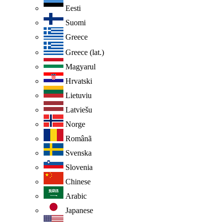
Eesti
Suomi
Greece
Greece (lat.)
Magyarul
Hrvatski
Lietuviu
Latviešu
Norge
Românã
Svenska
Slovenia
Chinese
Arabic
Japanese