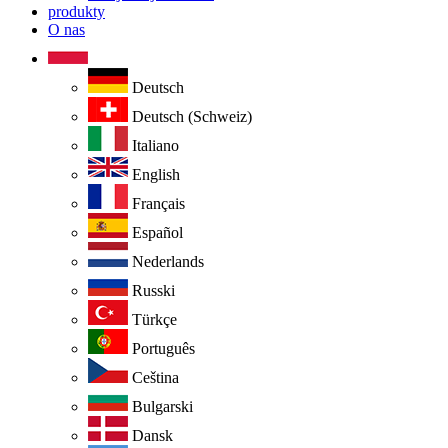
produkty
O nas
Deutsch
Deutsch (Schweiz)
Italiano
English
Français
Español
Nederlands
Russki
Türkçe
Português
Ceština
Bulgarski
Dansk