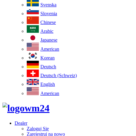
Svenska
Slovenia
Chinese
Arabic
Japanese
American
Korean
Deutsch
Deutsch (Schweiz)
English
American
Dealer
Zaloguj Się
Zarejestruj na nowo