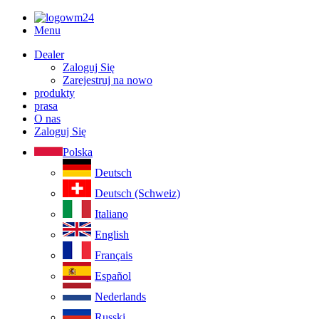
Menu
Dealer
Zaloguj Się
Zarejestruj na nowo
produkty
prasa
O nas
Zaloguj Się
Polska
Deutsch
Deutsch (Schweiz)
Italiano
English
Français
Español
Nederlands
Russki