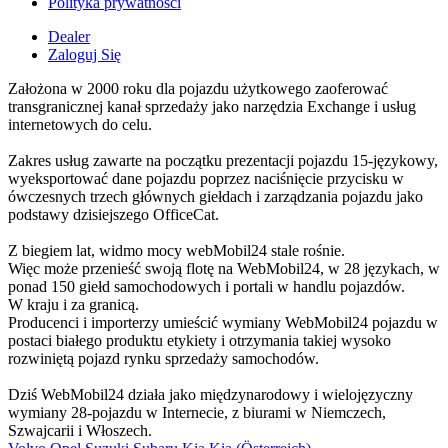
Polityka prywatności
Dealer
Zaloguj Się
Założona w 2000 roku dla pojazdu użytkowego zaoferować
transgranicznej kanał sprzedaży jako narzędzia Exchange i usług
internetowych do celu.
Zakres usług zawarte na początku prezentacji pojazdu 15-językowy,
wyeksportować dane pojazdu poprzez naciśnięcie przycisku w
ówczesnych trzech głównych giełdach i zarządzania pojazdu jako
podstawy dzisiejszego OfficeCat.
Z biegiem lat, widmo mocy webMobil24 stale rośnie.
Więc może przenieść swoją flotę na WebMobil24, w 28 językach, w
ponad 150 giełd samochodowych i portali w handlu pojazdów.
W kraju i za granicą.
Producenci i importerzy umieścić wymiany WebMobil24 pojazdu w
postaci białego produktu etykiety i otrzymania takiej wysoko
rozwiniętą pojazd rynku sprzedaży samochodów.
Dziś WebMobil24 działa jako międzynarodowy i wielojęzyczny
wymiany 28-pojazdu w Internecie, z biurami w Niemczech,
Szwajcarii i Włoszech.