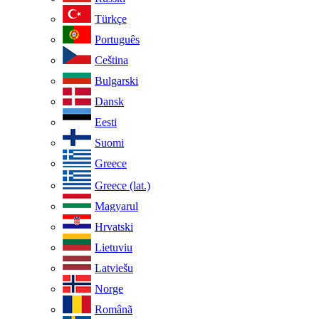
Türkçe
Português
Ceština
Bulgarski
Dansk
Eesti
Suomi
Greece
Greece (lat.)
Magyarul
Hrvatski
Lietuviu
Latviešu
Norge
Românã