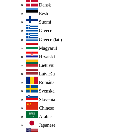
Dansk
Eesti
Suomi
Greece
Greece (lat.)
Magyarul
Hrvatski
Lietuviu
Latviešu
Românã
Svenska
Slovenia
Chinese
Arabic
Japanese