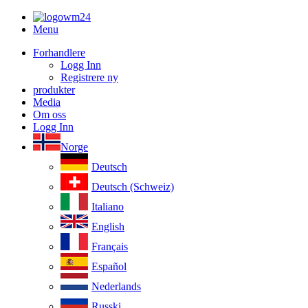
Menu
Forhandlere
Logg Inn
Registrere ny
produkter
Media
Om oss
Logg Inn
Norge
Deutsch
Deutsch (Schweiz)
Italiano
English
Français
Español
Nederlands
Russki