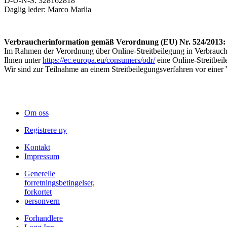
D-U-N-S: 328162818
Daglig leder: Marco Marlia
Verbraucherinformation gemäß Verordnung (EU) Nr. 524/2013:
Im Rahmen der Verordnung über Online-Streitbeilegung in Verbrauch
Ihnen unter
https://ec.europa.eu/consumers/odr/
eine Online-Streitbe
Wir sind zur Teilnahme an einem Streitbeilegungsverfahren vor einer V
Om oss
Registrere ny
Kontakt
Impressum
Generelle
forretningsbetingelser,
forkortet
personvern
Forhandlere