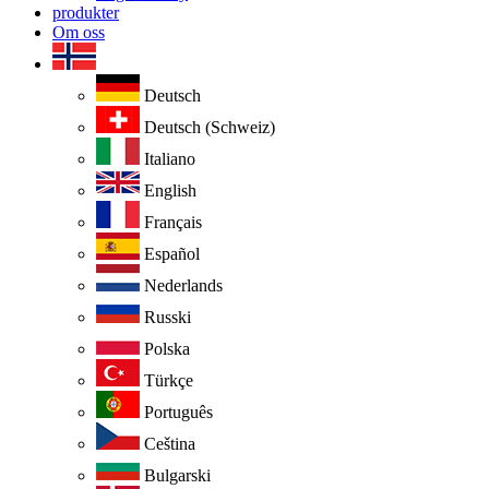
produkter
Om oss
Deutsch
Deutsch (Schweiz)
Italiano
English
Français
Español
Nederlands
Russki
Polska
Türkçe
Português
Ceština
Bulgarski