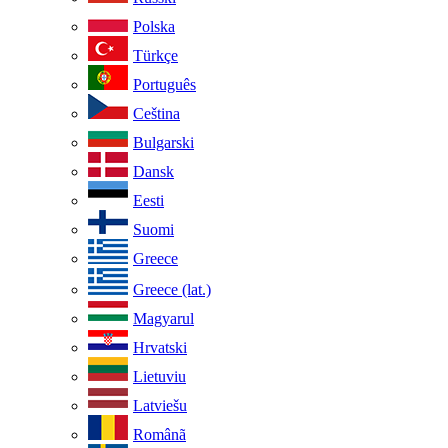
Polska
Türkçe
Português
Ceština
Bulgarski
Dansk
Eesti
Suomi
Greece
Greece (lat.)
Magyarul
Hrvatski
Lietuviu
Latviešu
Românã