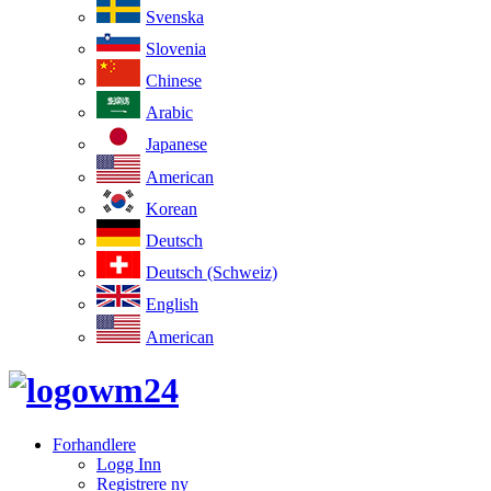
Svenska
Slovenia
Chinese
Arabic
Japanese
American
Korean
Deutsch
Deutsch (Schweiz)
English
American
Forhandlere
Logg Inn
Registrere ny