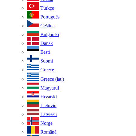
Türkçe
Português
Ceština
Bulgarski
Dansk
Eesti
Suomi
Greece
Greece (lat.)
Magyarul
Hrvatski
Lietuviu
Latviešu
Norge
Românã