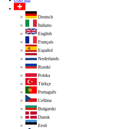
Über uns
Deutsch
Italiano
English
Français
Español
Nederlands
Russki
Polska
Türkçe
Português
Ceština
Bulgarski
Dansk
Eesti