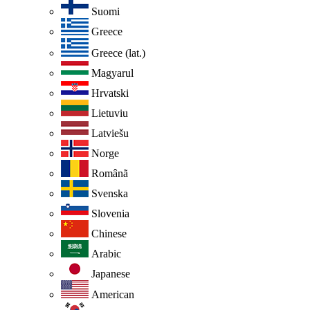
Suomi
Greece
Greece (lat.)
Magyarul
Hrvatski
Lietuviu
Latviešu
Norge
Românã
Svenska
Slovenia
Chinese
Arabic
Japanese
American