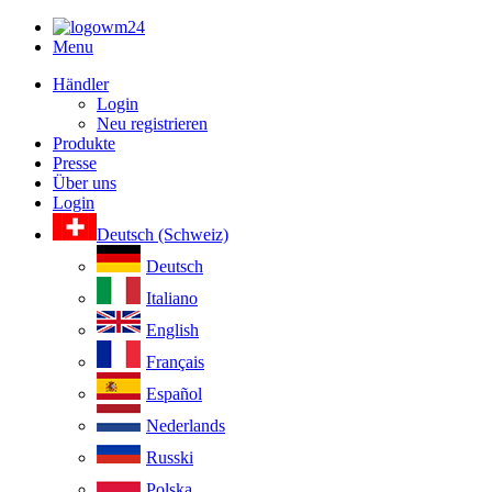
Menu
Händler
Login
Neu registrieren
Produkte
Presse
Über uns
Login
Deutsch (Schweiz)
Deutsch
Italiano
English
Français
Español
Nederlands
Russki
Polska