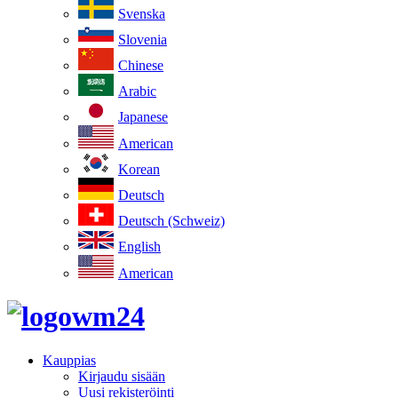
Svenska
Slovenia
Chinese
Arabic
Japanese
American
Korean
Deutsch
Deutsch (Schweiz)
English
American
Kauppias
Kirjaudu sisään
Uusi rekisteröinti