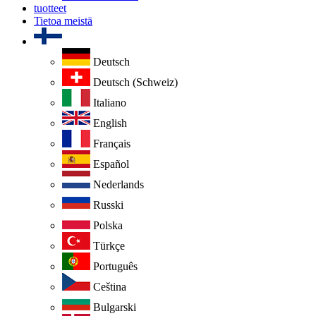
tuotteet
Tietoa meistä
Deutsch
Deutsch (Schweiz)
Italiano
English
Français
Español
Nederlands
Russki
Polska
Türkçe
Português
Ceština
Bulgarski