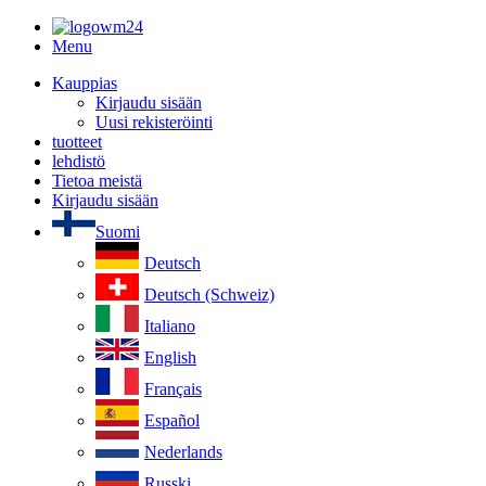
Menu
Kauppias
Kirjaudu sisään
Uusi rekisteröinti
tuotteet
lehdistö
Tietoa meistä
Kirjaudu sisään
Suomi
Deutsch
Deutsch (Schweiz)
Italiano
English
Français
Español
Nederlands
Russki