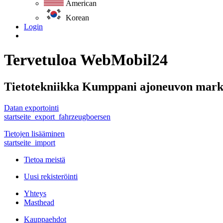
American
Korean
Login
Tervetuloa WebMobil24
Tietotekniikka Kumppani ajoneuvon markk
Datan exportointi
startseite_export_fahrzeugboersen
Tietojen lisääminen
startseite_import
Tietoa meistä
Uusi rekisteröinti
Yhteys
Masthead
Kauppaehdot