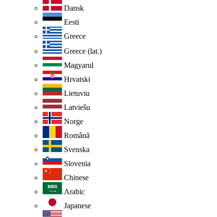
Dansk
Eesti
Greece
Greece (lat.)
Magyarul
Hrvatski
Lietuviu
Latviešu
Norge
Românã
Svenska
Slovenia
Chinese
Arabic
Japanese