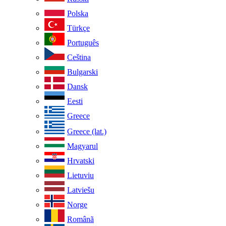
Polska
Türkçe
Português
Ceština
Bulgarski
Dansk
Eesti
Greece
Greece (lat.)
Magyarul
Hrvatski
Lietuviu
Latviešu
Norge
Românã