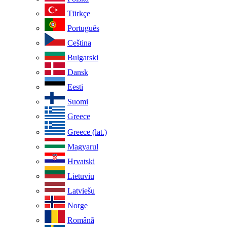
Türkçe
Português
Ceština
Bulgarski
Dansk
Eesti
Suomi
Greece
Greece (lat.)
Magyarul
Hrvatski
Lietuviu
Latviešu
Norge
Românã