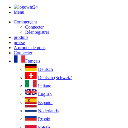
Menu
Commerçant
Connecter
Réenregistrer
produits
presse
A propos de nous
Connecter
Français
Deutsch
Deutsch (Schweiz)
Italiano
English
Español
Nederlands
Russki
Polska