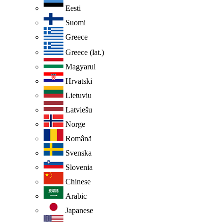
Eesti
Suomi
Greece
Greece (lat.)
Magyarul
Hrvatski
Lietuviu
Latviešu
Norge
Românã
Svenska
Slovenia
Chinese
Arabic
Japanese