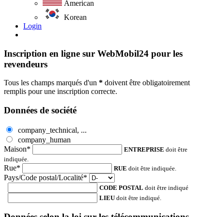
American
Korean
Login
Inscription en ligne sur WebMobil24 pour les
revendeurs
Tous les champs marqués d'un
*
doivent être obligatoirement
remplis pour une inscription correcte.
Données de société
company_technical, ...
company_human
Maison*
ENTREPRISE
doit être
indiquée.
Rue*
RUE
doit être indiquée.
Pays/Code postal/Localité*
CODE POSTAL
doit être indiqué
LIEU
doit être indiqué.
Données selon la loi sur les télécommunications