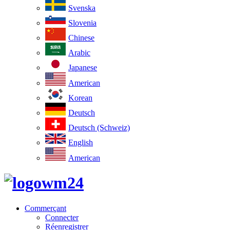
Svenska
Slovenia
Chinese
Arabic
Japanese
American
Korean
Deutsch
Deutsch (Schweiz)
English
American
Commerçant
Connecter
Réenregistrer