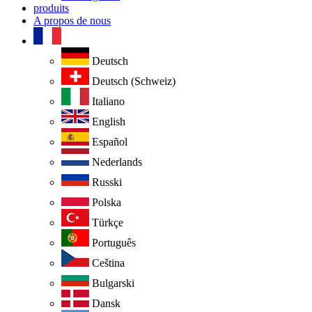
produits
A propos de nous
Deutsch
Deutsch (Schweiz)
Italiano
English
Español
Nederlands
Russki
Polska
Türkçe
Português
Ceština
Bulgarski
Dansk