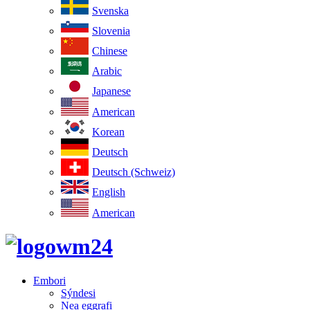
Svenska
Slovenia
Chinese
Arabic
Japanese
American
Korean
Deutsch
Deutsch (Schweiz)
English
American
Embori
Sýndesi
Nea eggrafi