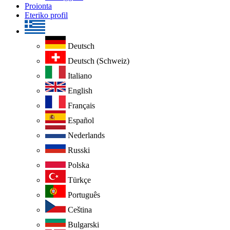
Proionta
Eteriko profil
Deutsch
Deutsch (Schweiz)
Italiano
English
Français
Español
Nederlands
Russki
Polska
Türkçe
Português
Ceština
Bulgarski