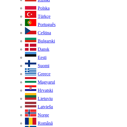
Polska
Türkçe
Português
Ceština
Bulgarski
Dansk
Eesti
Suomi
Greece
Magyarul
Hrvatski
Lietuviu
Latviešu
Norge
Românã