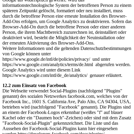
informationstechnologische System der betroffenen Person zu einem
späteren Zeitpunkt gelöscht, formatiert oder neu installiert, muss
durch die betroffene Person eine erneute Installation des Browser-
Add-Ons erfolgen, um Google Analytics zu deaktivieren. Sofern das
Browser-Add-On durch die betroffene Person oder einer anderen
Person, die ihrem Machtbereich zuzurechnen ist, deinstalliert oder
deaktiviert wird, besteht die Möglichkeit der Neuinstallation oder
der erneuten Aktivierung des Browser-Add-Ons.
Weitere Informationen und die geltenden Datenschutzbestimmungen
von Google können unter
https://www.google.de/intl/de/policies/privacy/ und unter
https://www.google.com/analytics/terms/de.html abgerufen werden.
Google Analytics wird unter diesem Link
https://www.google.com/intl/de_de/analytics/ genauer erläutert.
12.2 zum Einsatz von Facebook
Die Webseite verwendet Social-Plugins (nachfolgend "Plugins"
genannt) des sozialen Netzwerkes facebook.com, welches von der
Facebook Inc., 1601 S. California Ave, Palo Alto, CA 94304, USA,
betrieben wird (nachfolgend "Facebook" genannt). Die Plugins sind
an einem der Facebook-Logos erkennbar (weißes "f" auf blauer
Kachel oder ein "Daumen hoch"-Zeichen) oder sind mit dem Zusatz
"Facebook-Social-Plugin" gekennzeichnet. Die Liste und das
Aussehen der Facebook-Social-Plugins kann hier eingesehen
werden https://developers.facebook.com/docs/plugins/