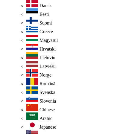
Dansk
Eesti
Suomi
Greece
Magyarul
Hrvatski
Lietuviu
Latviešu
Norge
Românã
Svenska
Slovenia
Chinese
Arabic
Japanese