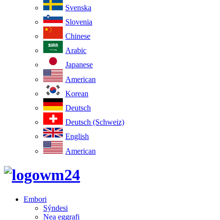
Svenska
Slovenia
Chinese
Arabic
Japanese
American
Korean
Deutsch
Deutsch (Schweiz)
English
American
Embori
Sýndesi
Nea eggrafi