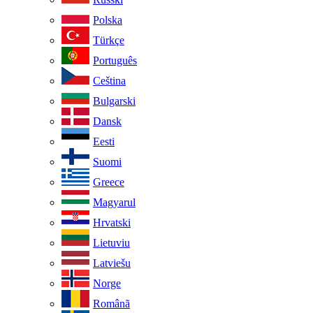
Polska
Türkçe
Português
Ceština
Bulgarski
Dansk
Eesti
Suomi
Greece
Magyarul
Hrvatski
Lietuviu
Latviešu
Norge
Românã