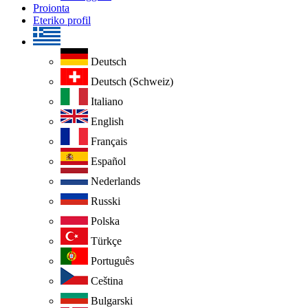
Proionta
Eteriko profil
Deutsch
Deutsch (Schweiz)
Italiano
English
Français
Español
Nederlands
Russki
Polska
Türkçe
Português
Ceština
Bulgarski