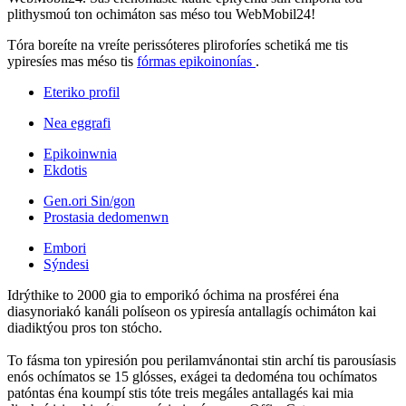
plithysmoú ton ochimáton sas méso tou WebMobil24!
Tóra boreíte na vreíte perissóteres pliroforíes schetiká me tis
ypiresíes mas méso tis
fórmas epikoinonías
.
Eteriko profil
Nea eggrafi
Epikoinwnia
Ekdotis
Gen.ori Sin/gon
Prostasia dedomenwn
Embori
Sýndesi
Idrýthike to 2000 gia to emporikó óchima na prosférei éna
diasynoriakó kanáli políseon os ypiresía antallagís ochimáton kai
diadiktýou pros ton stócho.
To fásma ton ypiresión pou perilamvánontai stin archí tis parousíasis
enós ochímatos se 15 glósses, exágei ta dedoména tou ochímatos
patóntas éna koumpí stis tóte treis megáles antallagés kai mia