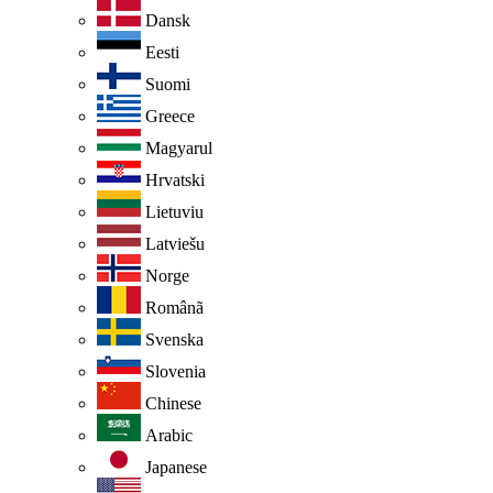
Dansk
Eesti
Suomi
Greece
Magyarul
Hrvatski
Lietuviu
Latviešu
Norge
Românã
Svenska
Slovenia
Chinese
Arabic
Japanese