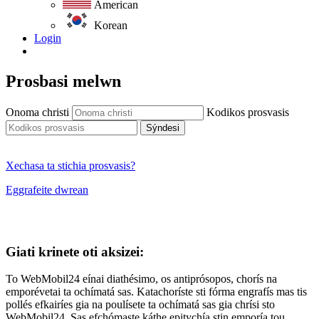
American
Korean
Login
Prosbasi melwn
Onoma christi
Kodikos prosvasis
Sýndesi
Xechasa ta stichia prosvasis?
Eggrafeite dwrean
Giati krinete oti aksizei:
To WebMobil24 eínai diathésimo, os antiprósopos, chorís na
emporévetai ta ochímatá sas. Katachoríste sti fórma engrafís mas tis
pollés efkairíes gia na poulísete ta ochímatá sas gia chrísi sto
WebMobil24. Sas efchómaste káthe epitychía stin emporía tou