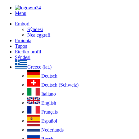
Menu
Embori
Sýndesi
Nea eggrafi
Proionta
Tupos
Eteriko profil
Sýndesi
Greece (lat.)
Deutsch
Deutsch (Schweiz)
Italiano
English
Français
Español
Nederlands
Russki