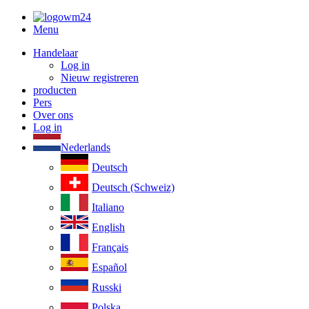
Menu
Handelaar
Log in
Nieuw registreren
producten
Pers
Over ons
Log in
Nederlands
Deutsch
Deutsch (Schweiz)
Italiano
English
Français
Español
Russki
Polska