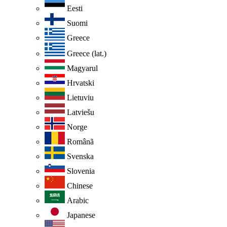
Eesti
Suomi
Greece
Greece (lat.)
Magyarul
Hrvatski
Lietuviu
Latviešu
Norge
Românã
Svenska
Slovenia
Chinese
Arabic
Japanese