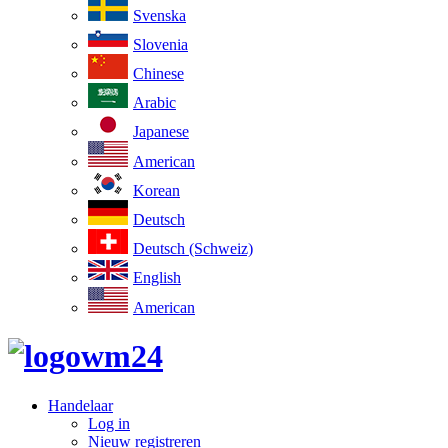
Svenska
Slovenia
Chinese
Arabic
Japanese
American
Korean
Deutsch
Deutsch (Schweiz)
English
American
Handelaar
Log in
Nieuw registreren