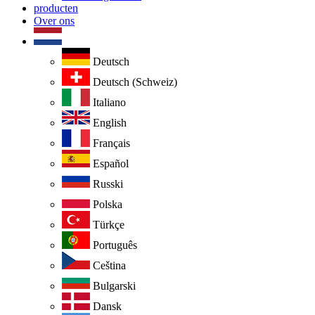
producten
Over ons
Deutsch
Deutsch (Schweiz)
Italiano
English
Français
Español
Russki
Polska
Türkçe
Português
Ceština
Bulgarski
Dansk