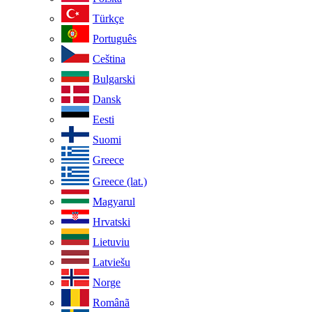
Türkçe
Português
Ceština
Bulgarski
Dansk
Eesti
Suomi
Greece
Greece (lat.)
Magyarul
Hrvatski
Lietuviu
Latviešu
Norge
Românã