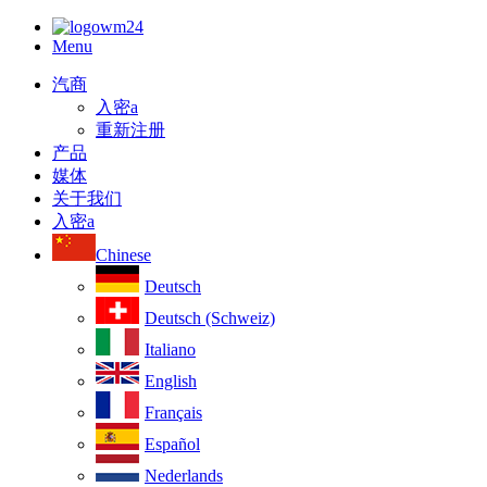
Menu
汽商
入密a
重新注册
产品
媒体
关于我们
入密a
Chinese
Deutsch
Deutsch (Schweiz)
Italiano
English
Français
Español
Nederlands