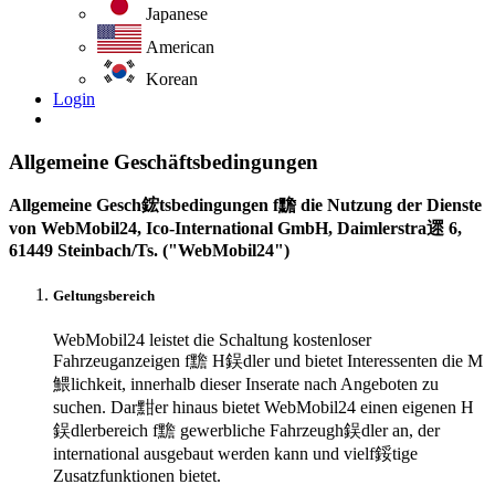
Japanese
American
Korean
Login
Allgemeine Geschäftsbedingungen
Allgemeine Gesch鋐tsbedingungen f黵 die Nutzung der Dienste
von WebMobil24, Ico-International GmbH, Daimlerstra遝 6,
61449 Steinbach/Ts. ("WebMobil24")
Geltungsbereich
WebMobil24 leistet die Schaltung kostenloser
Fahrzeuganzeigen f黵 H鋘dler und bietet Interessenten die M
鰃lichkeit, innerhalb dieser Inserate nach Angeboten zu
suchen. Dar黚er hinaus bietet WebMobil24 einen eigenen H
鋘dlerbereich f黵 gewerbliche Fahrzeugh鋘dler an, der
international ausgebaut werden kann und vielf鋖tige
Zusatzfunktionen bietet.