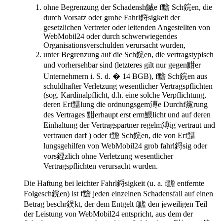
ohne Begrenzung der Schadensh鰄e f黵 Sch鋎en, die
durch Vorsatz oder grobe Fahrl鋝sigkeit der
gesetzlichen Vertreter oder leitenden Angestellten von
WebMobil24 oder durch schwerwiegendes
Organisationsverschulden verursacht wurden,
unter Begrenzung auf die Sch鋎en, die vertragstypisch
und vorhersehbar sind (letzteres gilt nur gegen黚er
Unternehmern i. S. d. � 14 BGB), f黵 Sch鋎en aus
schuldhafter Verletzung wesentlicher Vertragspflichten
(sog. Kardinalpflicht, d.h. eine solche Verpflichtung,
deren Erf黮lung die ordnungsgem溥e Durchf黨rung
des Vertrages 黚erhaupt erst erm鰃licht und auf deren
Einhaltung der Vertragspartner regelm溥ig vertraut und
vertrauen darf ) oder f黵 Sch鋎en, die von Erf黮
lungsgehilfen von WebMobil24 grob fahrl鋝sig oder
vors鋞zlich ohne Verletzung wesentlicher
Vertragspflichten verursacht wurden.
Die Haftung bei leichter Fahrl鋝sigkeit (u. a. f黵 entfernte
Folgesch鋎en) ist f黵 jeden einzelnen Schadensfall auf einen
Betrag beschr鋘kt, der dem Entgelt f黵 den jeweiligen Teil
der Leistung von WebMobil24 entspricht, aus dem der