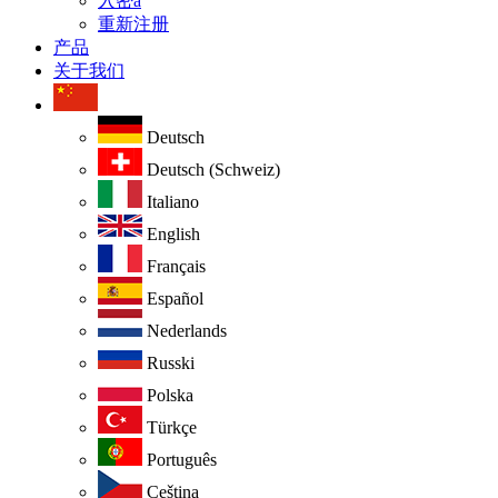
入密a
重新注册
产品
关于我们
Deutsch
Deutsch (Schweiz)
Italiano
English
Français
Español
Nederlands
Russki
Polska
Türkçe
Português
Ceština