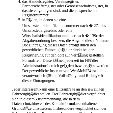
das Handelsregister, Vereinsregister,
Partnerschaftsregister oder Genossenschaftsregister, in
das sie eingetragen sind, und die entsprechende
Registernummer
in F鋖len, in denen sie eine
Umsatzsteueridentifikationsnummer nach � 27a des
Umsatzsteuergesetzes oder eine
Wirtschaftsidentifikationsnummer nach � 139c der
Abgabenordnung besitzen, die Angabe dieser Nummer.
Die Eintragung dieser Daten erfolgt durch den
gewerblichen Fahrzeugh鋘dler direkt bei der
Registrierung auf den dort zur Verf黦ung gestellten
Formularen. Diese k鰊nen jederzeit im H鋘dler-
Administrationsbereich ge鋘dert bzw. erg鋘zt werden.
Der gewerbliche Inserent von WebMobil24 ist alleine
verantwortlich f黵 die Vollst鋘dig- und Richtigkeit
dieser Eintragungen.
Jeder Interessent kann eine Blitzanfrage an den jeweiligen
Fahrzeugh鋘dler stellen. Der Fahrzeugh鋘dler verpflichtet
sich in diesem Zusammenhang, die in dem
Datenschutzhinweis des Kontaktformulars enthaltenen
Grunds鋞ze umzusetzen. Insbesondere verpflichtet sich der