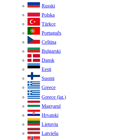
Russki
Polska
Türkçe
Português
Ceština
Bulgarski
Dansk
Eesti
Suomi
Greece
Greece (lat.)
Magyarul
Hrvatski
Lietuviu
Latviešu