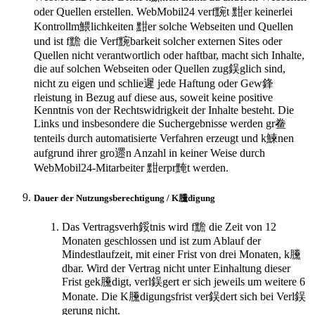
oder Quellen erstellen. WebMobil24 verf黦t 黚er keinerlei
Kontrollm鰃lichkeiten 黚er solche Webseiten und Quellen
und ist f黵 die Verf黦barkeit solcher externen Sites oder
Quellen nicht verantwortlich oder haftbar, macht sich Inhalte,
die auf solchen Webseiten oder Quellen zug鋘glich sind,
nicht zu eigen und schlie遲 jede Haftung oder Gew鋒
rleistung in Bezug auf diese aus, soweit keine positive
Kenntnis von der Rechtswidrigkeit der Inhalte besteht. Die
Links und insbesondere die Suchergebnisse werden gr鲞
tenteils durch automatisierte Verfahren erzeugt und k鰊nen
aufgrund ihrer gro遝n Anzahl in keiner Weise durch
WebMobil24-Mitarbeiter 黚erpr黤t werden.
Dauer der Nutzungsberechtigung / K黱digung
Das Vertragsverh鋖tnis wird f黵 die Zeit von 12
Monaten geschlossen und ist zum Ablauf der
Mindestlaufzeit, mit einer Frist von drei Monaten, k黱
dbar. Wird der Vertrag nicht unter Einhaltung dieser
Frist gek黱digt, verl鋘gert er sich jeweils um weitere 6
Monate. Die K黱digungsfrist ver鋘dert sich bei Verl鋘
gerung nicht.