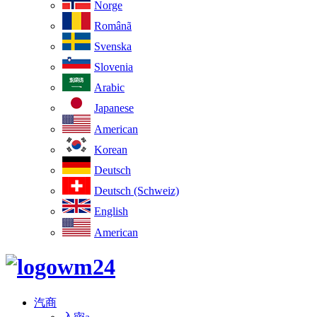
Norge
Românã
Svenska
Slovenia
Arabic
Japanese
American
Korean
Deutsch
Deutsch (Schweiz)
English
American
汽商