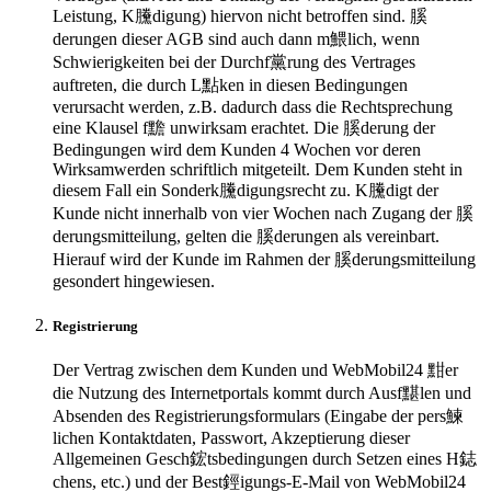
Leistung, K黱digung) hiervon nicht betroffen sind. 膎
derungen dieser AGB sind auch dann m鰃lich, wenn
Schwierigkeiten bei der Durchf黨rung des Vertrages
auftreten, die durch L點ken in diesen Bedingungen
verursacht werden, z.B. dadurch dass die Rechtsprechung
eine Klausel f黵 unwirksam erachtet. Die 膎derung der
Bedingungen wird dem Kunden 4 Wochen vor deren
Wirksamwerden schriftlich mitgeteilt. Dem Kunden steht in
diesem Fall ein Sonderk黱digungsrecht zu. K黱digt der
Kunde nicht innerhalb von vier Wochen nach Zugang der 膎
derungsmitteilung, gelten die 膎derungen als vereinbart.
Hierauf wird der Kunde im Rahmen der 膎derungsmitteilung
gesondert hingewiesen.
Registrierung
Der Vertrag zwischen dem Kunden und WebMobil24 黚er
die Nutzung des Internetportals kommt durch Ausf黮len und
Absenden des Registrierungsformulars (Eingabe der pers鰊
lichen Kontaktdaten, Passwort, Akzeptierung dieser
Allgemeinen Gesch鋐tsbedingungen durch Setzen eines H鋕
chens, etc.) und der Best鋞igungs-E-Mail von WebMobil24