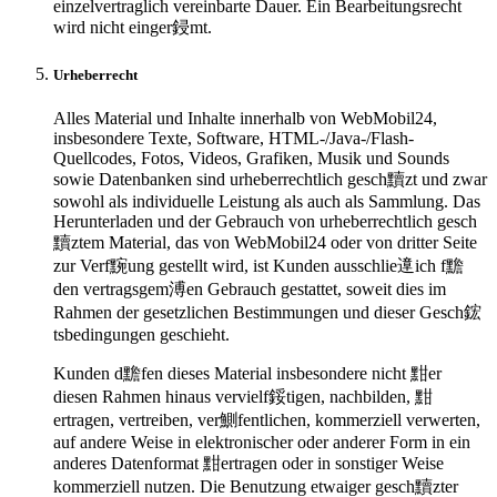
einzelvertraglich vereinbarte Dauer. Ein Bearbeitungsrecht
wird nicht einger鋟mt.
Urheberrecht
Alles Material und Inhalte innerhalb von WebMobil24,
insbesondere Texte, Software, HTML-/Java-/Flash-
Quellcodes, Fotos, Videos, Grafiken, Musik und Sounds
sowie Datenbanken sind urheberrechtlich gesch黷zt und zwar
sowohl als individuelle Leistung als auch als Sammlung. Das
Herunterladen und der Gebrauch von urheberrechtlich gesch
黷ztem Material, das von WebMobil24 oder von dritter Seite
zur Verf黦ung gestellt wird, ist Kunden ausschlie遧ich f黵
den vertragsgem溥en Gebrauch gestattet, soweit dies im
Rahmen der gesetzlichen Bestimmungen und dieser Gesch鋐
tsbedingungen geschieht.
Kunden d黵fen dieses Material insbesondere nicht 黚er
diesen Rahmen hinaus vervielf鋖tigen, nachbilden, 黚
ertragen, vertreiben, ver鰂fentlichen, kommerziell verwerten,
auf andere Weise in elektronischer oder anderer Form in ein
anderes Datenformat 黚ertragen oder in sonstiger Weise
kommerziell nutzen. Die Benutzung etwaiger gesch黷zter