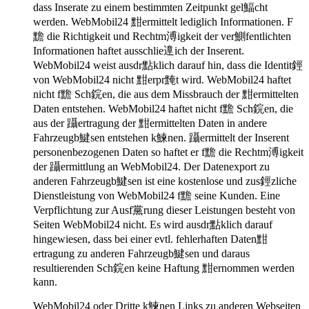
dass Inserate zu einem bestimmten Zeitpunkt gel鰏cht
werden. WebMobil24 黚ermittelt lediglich Informationen. F
黵 die Richtigkeit und Rechtm溥igkeit der ver鰂fentlichten
Informationen haftet ausschlie遧ich der Inserent.
WebMobil24 weist ausdr點klich darauf hin, dass die Identit鋞
von WebMobil24 nicht 黚erpr黤t wird. WebMobil24 haftet
nicht f黵 Sch鋎en, die aus dem Missbrauch der 黚ermittelten
Daten entstehen. WebMobil24 haftet nicht f黵 Sch鋎en, die
aus der 躡ertragung der 黚ermittelten Daten in andere
Fahrzeugb鰎sen entstehen k鰊nen. 躡ermittelt der Inserent
personenbezogenen Daten so haftet er f黵 die Rechtm溥igkeit
der 躡ermittlung an WebMobil24. Der Datenexport zu
anderen Fahrzeugb鰎sen ist eine kostenlose und zus鋞zliche
Dienstleistung von WebMobil24 f黵 seine Kunden. Eine
Verpflichtung zur Ausf黨rung dieser Leistungen besteht von
Seiten WebMobil24 nicht. Es wird ausdr點klich darauf
hingewiesen, dass bei einer evtl. fehlerhaften Daten黚
ertragung zu anderen Fahrzeugb鰎sen und daraus
resultierenden Sch鋎en keine Haftung 黚ernommen werden
kann.
WebMobil24 oder Dritte k鰊nen Links zu anderen Webseiten