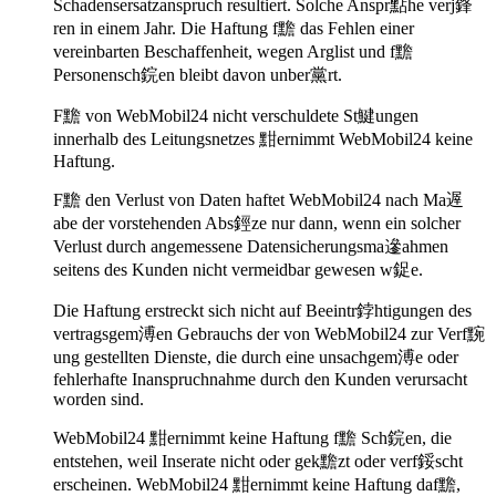
Schadensersatzanspruch resultiert. Solche Anspr點he verj鋒
ren in einem Jahr. Die Haftung f黵 das Fehlen einer
vereinbarten Beschaffenheit, wegen Arglist und f黵
Personensch鋎en bleibt davon unber黨rt.
F黵 von WebMobil24 nicht verschuldete St鰎ungen
innerhalb des Leitungsnetzes 黚ernimmt WebMobil24 keine
Haftung.
F黵 den Verlust von Daten haftet WebMobil24 nach Ma遟
abe der vorstehenden Abs鋞ze nur dann, wenn ein solcher
Verlust durch angemessene Datensicherungsma遪ahmen
seitens des Kunden nicht vermeidbar gewesen w鋜e.
Die Haftung erstreckt sich nicht auf Beeintr鋍htigungen des
vertragsgem溥en Gebrauchs der von WebMobil24 zur Verf黦
ung gestellten Dienste, die durch eine unsachgem溥e oder
fehlerhafte Inanspruchnahme durch den Kunden verursacht
worden sind.
WebMobil24 黚ernimmt keine Haftung f黵 Sch鋎en, die
entstehen, weil Inserate nicht oder gek黵zt oder verf鋖scht
erscheinen. WebMobil24 黚ernimmt keine Haftung daf黵,