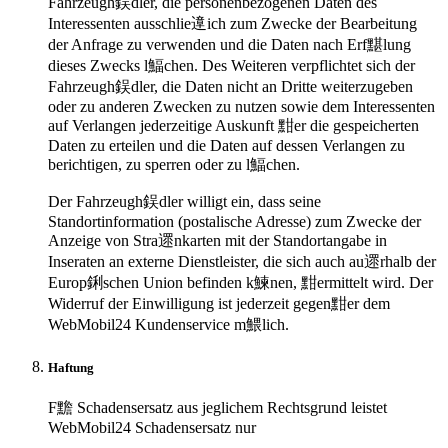
Fahrzeugh鋘dler, die personenbezogenen Daten des
Interessenten ausschlie遧ich zum Zwecke der Bearbeitung
der Anfrage zu verwenden und die Daten nach Erf黮lung
dieses Zwecks l鰏chen. Des Weiteren verpflichtet sich der
Fahrzeugh鋘dler, die Daten nicht an Dritte weiterzugeben
oder zu anderen Zwecken zu nutzen sowie dem Interessenten
auf Verlangen jederzeitige Auskunft 黚er die gespeicherten
Daten zu erteilen und die Daten auf dessen Verlangen zu
berichtigen, zu sperren oder zu l鰏chen.
Der Fahrzeugh鋘dler willigt ein, dass seine
Standortinformation (postalische Adresse) zum Zwecke der
Anzeige von Stra遝nkarten mit der Standortangabe in
Inseraten an externe Dienstleister, die sich auch au遝rhalb der
Europ鋓schen Union befinden k鰊nen, 黚ermittelt wird. Der
Widerruf der Einwilligung ist jederzeit gegen黚er dem
WebMobil24 Kundenservice m鰃lich.
Haftung
F黵 Schadensersatz aus jeglichem Rechtsgrund leistet
WebMobil24 Schadensersatz nur