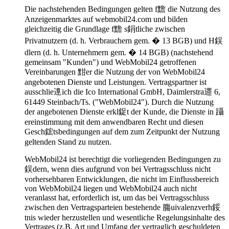
Die nachstehenden Bedingungen gelten f黵 die Nutzung des
Anzeigenmarktes auf webmobil24.com und bilden
gleichzeitig die Grundlage f黵 s鋗tliche zwischen
Privatnutzern (d. h. Verbrauchern gem. � 13 BGB) und H鋘
dlern (d. h. Unternehmern gem. � 14 BGB) (nachstehend
gemeinsam "Kunden") und WebMobil24 getroffenen
Vereinbarungen 黚er die Nutzung der von WebMobil24
angebotenen Dienste und Leistungen. Vertragspartner ist
ausschlie遧ich die Ico International GmbH, Daimlerstra遝 6,
61449 Steinbach/Ts. ("WebMobil24"). Durch die Nutzung
der angebotenen Dienste erkl鋜t der Kunde, die Dienste in 躡
ereinstimmung mit dem anwendbaren Recht und diesen
Gesch鋐tsbedingungen auf dem zum Zeitpunkt der Nutzung
geltenden Stand zu nutzen.
WebMobil24 ist berechtigt die vorliegenden Bedingungen zu
鋘dern, wenn dies aufgrund von bei Vertragsschluss nicht
vorhersehbaren Entwicklungen, die nicht im Einflussbereich
von WebMobil24 liegen und WebMobil24 auch nicht
veranlasst hat, erforderlich ist, um das bei Vertragsschluss
zwischen den Vertragsparteien bestehende 膓uivalenzverh鋖
tnis wieder herzustellen und wesentliche Regelungsinhalte des
Vertrages (z.B. Art und Umfang der vertraglich geschuldeten