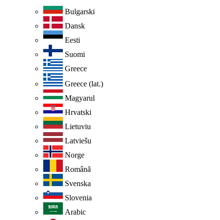
Bulgarski
Dansk
Eesti
Suomi
Greece
Greece (lat.)
Magyarul
Hrvatski
Lietuviu
Latviešu
Norge
Românã
Svenska
Slovenia
Arabic