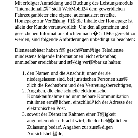
Mit erfolgter Anmeldung und Buchung des Leistungsmoduls
"Internationalit鋞" stellt WebMobil24 dem gewerblichen
Fahrzeuganbieter eine eigene, automatisiert erstellte,
Homepage zur Verf黦ung. F黵 die Inhalte der Homepage ist
allein der Kunde verantwortlich. Um den allgemeinen und
gesetzlichen Informationspflichten nach � 5 TMG gerecht zu
werden, sind folgende Anforderungen unbedingt zu beachten:
Diensteanbieter haben f黵 gesch鋐tsm溥ige Teledienste
mindestens folgende Informationen leicht erkennbar,
unmittelbar erreichbar und st鋘dig verf黦bar zu halten:
den Namen und die Anschrift, unter der sie
niedergelassen sind, bei juristischen Personen zus鋞
zlich die Rechtsform und den Vertretungsberechtigten,
Angaben, die eine schnelle elektronische
Kontaktaufnahme und unmittelbare Kommunikation
mit ihnen erm鰃lichen, einschlie遧ich der Adresse der
elektronischen Post,
soweit der Dienst im Rahmen einer T鋞igkeit
angeboten oder erbracht wird, die der beh鰎dlichen
Zulassung bedarf, Angaben zur zust鋘digen
Aufsichtsbeh鰎de,