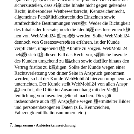
sicherzustellen, dass s鋗tliche Inhalte nicht gegen geltendes
Recht, insbesondere Wettbewerbsrecht, Kennzeichenrecht,
allgemeines Pers鰊lichkeitsrecht des Einzelnen sowie
strafrechtliche Bestimmungen verst鲞t. Weder die Richtigkeit
des Inhalts der Inserate, noch die Identit鋞 des Inserenten k鰊
nen von WebMobil24 黚erpr黤t werden. Sollte WebMobil24
dennoch von Gesetzesverst鲞en erfahren, ist der Kunde
verpflichtet, umgehend f黵 Abhilfe zu sorgen. WebMobil24
beh鋖t sich f黵 diesen Fall das Recht vor, s鋗tliche Inserate
des Kunden umgehend zu l鰏chen sowie dar黚er hinaus den
Vertrag fristlos zu k黱digen. Sollte der Kunde wegen einer
Rechtsverletzung von dritter Seite in Anspruch genommen
werden, so hat der Kunde WebMobil24 hiervon umgehend zu
unterrichten. Der Kunde stellt WebMobil24 von allen Anspr
點hen frei, die Dritte im Zusammenhang mit der Ver鰂
fentlichung von Inseraten geltend machen. Dies gilt
insbesondere auch f黵 Anspr點he wegen 黚ermittelter Bilder
und personenbezogenen Daten (z.B. Kennzeichen,
Fahrzeugidentifikationsnummern etc.).
Impressum / Anbieterkennzeichnung