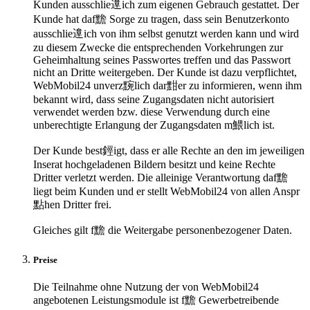
Kunden ausschlie遧ich zum eigenen Gebrauch gestattet. Der
Kunde hat daf黵 Sorge zu tragen, dass sein Benutzerkonto
ausschlie遧ich von ihm selbst genutzt werden kann und wird
zu diesem Zwecke die entsprechenden Vorkehrungen zur
Geheimhaltung seines Passwortes treffen und das Passwort
nicht an Dritte weitergeben. Der Kunde ist dazu verpflichtet,
WebMobil24 unverz黦lich dar黚er zu informieren, wenn ihm
bekannt wird, dass seine Zugangsdaten nicht autorisiert
verwendet werden bzw. diese Verwendung durch eine
unberechtigte Erlangung der Zugangsdaten m鰃lich ist.
Der Kunde best鋞igt, dass er alle Rechte an den im jeweiligen
Inserat hochgeladenen Bildern besitzt und keine Rechte
Dritter verletzt werden. Die alleinige Verantwortung daf黵
liegt beim Kunden und er stellt WebMobil24 von allen Anspr
點hen Dritter frei.
Gleiches gilt f黵 die Weitergabe personenbezogener Daten.
Preise
Die Teilnahme ohne Nutzung der von WebMobil24
angebotenen Leistungsmodule ist f黵 Gewerbetreibende