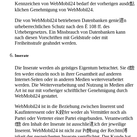
Kennzeichen von WebMobil24 bedarf der vorherigen ausdr點
klichen Genehmigung von WebMobil24.
Die von WebMobil24 betriebenen Datenbanken genie遝n
urheberrechtlichen Schutz nach den Ё 108 ff. des
Urhebergesetzes. Ein Missbrauch von Datenbanken kann
nach diesen Vorschriften mit Geldstrafe oder mit
Freiheitsstrafe geahndet werden.
Inserate
Die Inserate werden als geistiges Eigentum betrachtet. Sie d黵
fen weder einzeln noch in ihrer Gesamtheit auf anderen
Internet-Seiten oder in anderen Medien weiterverarbeitet
werden. Die Weiterverarbeitung und Nutzung in Medien aller
Art ist nur mit vorheriger schriftlicher Genehmigung durch
WebMobil24 gestattet.
WebMobil24 ist in die Beziehung zwischen Inserent und
Kaufinteressent oder K鋟fer weder als Vermittler noch als
Partei oder Vertreter einer Partei eingebunden. Verantwortlich
f黵 den Inhalt der Inserate ist ausschlie遧ich der jeweilige
Inserent. WebMobil24 ist nicht zur Pr黤ung der Rechtm溥
igkeit der gespeicherten Inserate verpflichtet. Der Kunde hat