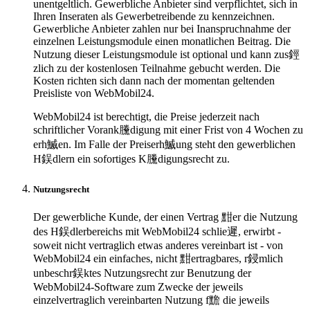
unentgeltlich. Gewerbliche Anbieter sind verpflichtet, sich in
Ihren Inseraten als Gewerbetreibende zu kennzeichnen.
Gewerbliche Anbieter zahlen nur bei Inanspruchnahme der
einzelnen Leistungsmodule einen monatlichen Beitrag. Die
Nutzung dieser Leistungsmodule ist optional und kann zus鋞
zlich zu der kostenlosen Teilnahme gebucht werden. Die
Kosten richten sich dann nach der momentan geltenden
Preisliste von WebMobil24.
WebMobil24 ist berechtigt, die Preise jederzeit nach
schriftlicher Vorank黱digung mit einer Frist von 4 Wochen zu
erh鰄en. Im Falle der Preiserh鰄ung steht den gewerblichen
H鋘dlern ein sofortiges K黱digungsrecht zu.
Nutzungsrecht
Der gewerbliche Kunde, der einen Vertrag 黚er die Nutzung
des H鋘dlerbereichs mit WebMobil24 schlie遲, erwirbt -
soweit nicht vertraglich etwas anderes vereinbart ist - von
WebMobil24 ein einfaches, nicht 黚ertragbares, r鋟mlich
unbeschr鋘ktes Nutzungsrecht zur Benutzung der
WebMobil24-Software zum Zwecke der jeweils
einzelvertraglich vereinbarten Nutzung f黵 die jeweils