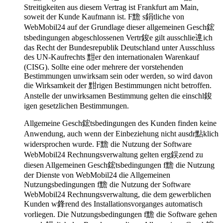
Streitigkeiten aus diesem Vertrag ist Frankfurt am Main,
soweit der Kunde Kaufmann ist. F黵 s鋗tliche von
WebMobil24 auf der Grundlage dieser allgemeinen Gesch鋐
tsbedingungen abgeschlossenen Vertr鋑e gilt ausschlie遧ich
das Recht der Bundesrepublik Deutschland unter Ausschluss
des UN-Kaufrechts 黚er den internationalen Warenkauf
(CISG). Sollte eine oder mehrere der vorstehenden
Bestimmungen unwirksam sein oder werden, so wird davon
die Wirksamkeit der 黚rigen Bestimmungen nicht betroffen.
Anstelle der unwirksamen Bestimmung gelten die einschl鋑
igen gesetzlichen Bestimmungen.
Allgemeine Gesch鋐tsbedingungen des Kunden finden keine
Anwendung, auch wenn der Einbeziehung nicht ausdr點klich
widersprochen wurde. F黵 die Nutzung der Software
WebMobil24 Rechnungsverwaltung gelten erg鋘zend zu
diesen Allgemeinen Gesch鋐tsbedingungen f黵 die Nutzung
der Dienste von WebMobil24 die Allgemeinen
Nutzungsbedingungen f黵 die Nutzung der Software
WebMobil24 Rechnungsverwaltung, die dem gewerblichen
Kunden w鋒rend des Installationsvorganges automatisch
vorliegen. Die Nutzungsbedingungen f黵 die Software gehen