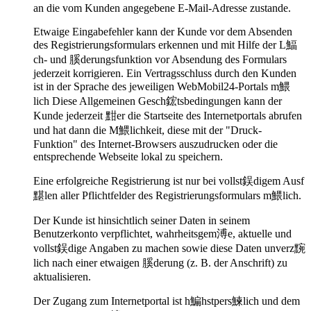
an die vom Kunden angegebene E-Mail-Adresse zustande.
Etwaige Eingabefehler kann der Kunde vor dem Absenden
des Registrierungsformulars erkennen und mit Hilfe der L鰏
ch- und 膎derungsfunktion vor Absendung des Formulars
jederzeit korrigieren. Ein Vertragsschluss durch den Kunden
ist in der Sprache des jeweiligen WebMobil24-Portals m鰃
lich Diese Allgemeinen Gesch鋐tsbedingungen kann der
Kunde jederzeit 黚er die Startseite des Internetportals abrufen
und hat dann die M鰃lichkeit, diese mit der "Druck-
Funktion" des Internet-Browsers auszudrucken oder die
entsprechende Webseite lokal zu speichern.
Eine erfolgreiche Registrierung ist nur bei vollst鋘digem Ausf
黮len aller Pflichtfelder des Registrierungsformulars m鰃lich.
Der Kunde ist hinsichtlich seiner Daten in seinem
Benutzerkonto verpflichtet, wahrheitsgem溥e, aktuelle und
vollst鋘dige Angaben zu machen sowie diese Daten unverz黦
lich nach einer etwaigen 膎derung (z. B. der Anschrift) zu
aktualisieren.
Der Zugang zum Internetportal ist h鯿hstpers鰊lich und dem