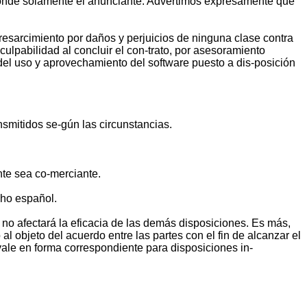
sponde solamente el anunciante. Advertimos expresamente que
esarcimiento por daños y perjuicios de ninguna clase contra
ulpabilidad al concluir el con-trato, por asesoramiento
 del uso y aprovechamiento del software puesto a dis-posición
smitidos se-gún las circunstancias.
ente sea co-merciante.
cho español.
o no afectará la eficacia de las demás disposiciones. Es más,
l objeto del acuerdo entre las partes con el fin de alcanzar el
ale en forma correspondiente para disposiciones in-