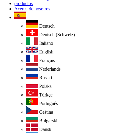
productos
Acerca de nosotros
Deutsch
Deutsch (Schweiz)
Italiano
English
Français
Nederlands
Russki
Polska
Türkçe
Português
Ceština
Bulgarski
Dansk