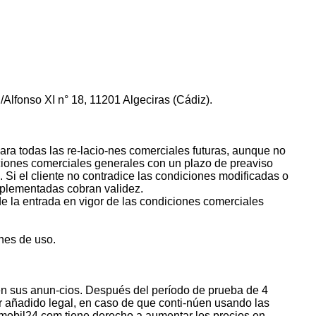
lfonso XI n° 18, 11201 Algeciras (Cádiz).
ra todas las re-lacio-nes comerciales futuras, aunque no
iones comerciales generales con un plazo de preaviso
Si el cliente no contradice las condiciones modificadas o
omplementadas cobran validez.
 de la entrada en vigor de las condiciones comerciales
nes de uso.
s en sus anun-cios. Después del período de prueba de 4
r añadido legal, en caso de que conti-núen usando las
mobil24.com tiene derecho a aumentar los precios en