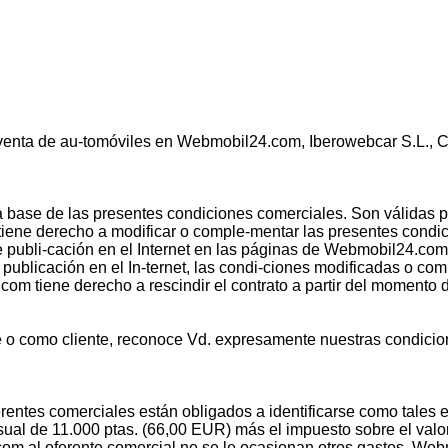
nta de au-tomóviles en Webmobil24.com, Iberowebcar S.L., C/A
base de las presentes condiciones comerciales. Son válidas pa
ne derecho a modificar o comple-mentar las presentes condic
publi-cación en el Internet en las páginas de Webmobil24.com. 
publicación en el In-ternet, las condi-ciones modificadas o c
.com tiene derecho a rescindir el contrato a partir del momento
e o como cliente, reconoce Vd. expresamente nuestras condicio
oferentes comerciales están obligados a identificarse como tale
ual de 11.000 ptas. (66,00 EUR) más el impuesto sobre el valo
m al oferente comercial no se le ocasionan otros gastos. Web