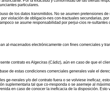
 anunciante. Por la exactitud y conformidad de las ofertas re
unciantes particulares.
uso de los datos transmitidos. No se asumen pretensiones de r
or violación de obligacio-nes con-tractuales secundarias, por c
 Tampoco se asume responsabilidad por perjui-cios re-sultantes
an al-macenados electrónicamente con fines comerciales y tran
presente contrato es Algeciras (Cádiz), aún en caso de que el cli
base de estas condiciones comerciales generales vale el dere
s ge-nerales y/o del contrato fuera o se volviese ineficaz, est
ión suplementaria tal que co-rresponda o se asemeje al máximo a
da en caso de conocer la ineficacia de la disposición. Esto v