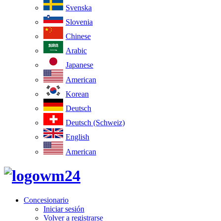
Svenska
Slovenia
Chinese
Arabic
Japanese
American
Korean
Deutsch
Deutsch (Schweiz)
English
American
Concesionario
Iniciar sesión
Volver a registrarse