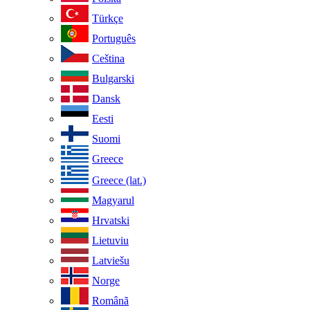
Türkçe
Português
Ceština
Bulgarski
Dansk
Eesti
Suomi
Greece
Greece (lat.)
Magyarul
Hrvatski
Lietuviu
Latviešu
Norge
Românã