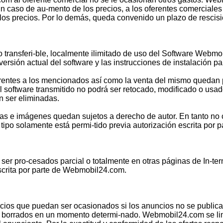
caso de au-mento de los precios, a los oferentes comerciales 
 los precios. Por lo demás, queda convenido un plazo de rescisi
 transferi-ble, localmente ilimitado de uso del Software Webm
sión actual del software y las instrucciones de instalación par
entes a los mencionados así como la venta del mismo quedan pr
 El software transmitido no podrá ser retocado, modificado o u
n ser eliminadas.
mas e imágenes quedan sujetos a derecho de autor. En tanto no
po solamente está permi-tido previa autorización escrita por
ser pro-cesados parcial o totalmente en otras páginas de In-te
escrita por parte de Webmobil24.com.
ios que puedan ser ocasionados si los anuncios no se public
borrados en un momento determi-nado. Webmobil24.com se limita