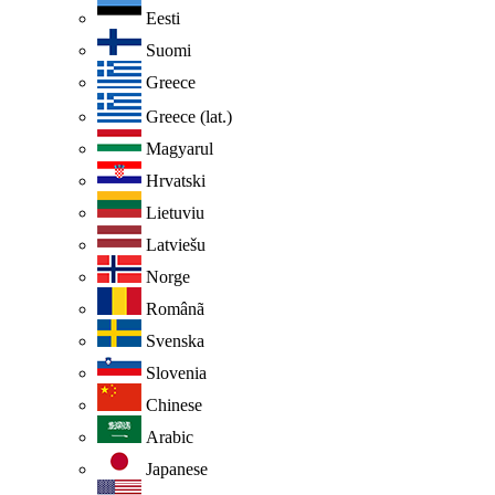
Eesti
Suomi
Greece
Greece (lat.)
Magyarul
Hrvatski
Lietuviu
Latviešu
Norge
Românã
Svenska
Slovenia
Chinese
Arabic
Japanese