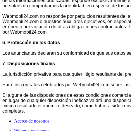
de las informaciones publicadas responde exclusi-va-mente el
no-sotros no comprobamos la identidad, en especial de los an
Webmobil24.com no responde por perjuicios resultantes del ab
Webmobil24.com o nuestros auxiliares ejecutivos, en especial p
erróneo o por violación de otras obliga-ciones contractuales.
por Webmobil24.com.
6. Protección de los datos
Los anunciantes declaran su conformidad de que sus datos se
7. Disposiciones finales
La jurisdicción privativa para cualquier litigio resultante del 
Para los contratos celebrados por Webmobil24.com sobre las 
Si alguna de las disposiciones de estas condiciones comerciale
en lugar de cualquier disposición ineficaz valdrá una disposic
mismo resultado económico deseado, como hubiera sido conveni
completas.
Acerca de nosotros
Volver a registrarse