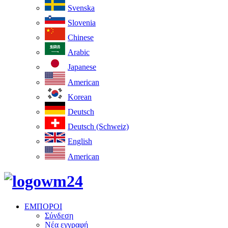
Svenska
Slovenia
Chinese
Arabic
Japanese
American
Korean
Deutsch
Deutsch (Schweiz)
English
American
ΕΜΠΟΡΟΙ
Σύνδεση
Νέα εγγραφή