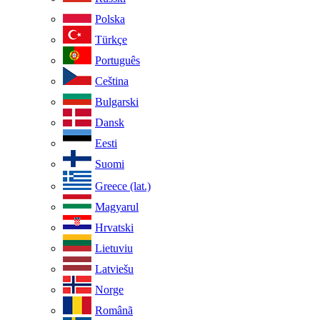
Polska
Türkçe
Português
Ceština
Bulgarski
Dansk
Eesti
Suomi
Greece (lat.)
Magyarul
Hrvatski
Lietuviu
Latviešu
Norge
Românã