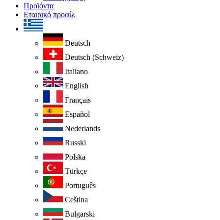
Προϊόντα
Εταιρικό προφίλ
Deutsch
Deutsch (Schweiz)
Italiano
English
Français
Español
Nederlands
Russki
Polska
Türkçe
Português
Ceština
Bulgarski