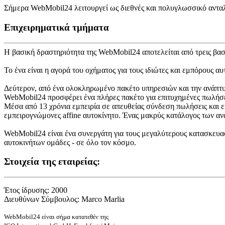
Σήμερα WebMobil24 λειτουργεί ως διεθνές και πολυγλωσσικό ανταλλ
Επιχειρηματικά τμήματα
Η βασική δραστηριότητα της WebMobil24 αποτελείται από τρεις βασι
Το ένα είναι η αγορά του οχήματος για τους ιδιώτες και εμπόρους
Δεύτερον, από ένα ολοκληρωμένο πακέτο υπηρεσιών και την ανάπτυ
WebMobil24 προσφέρει ένα πλήρες πακέτο για επιτυχημένες πωλήσε
Μέσα από 13 χρόνια εμπειρία σε απευθείας σύνδεση πωλήσεις και ε
εμπειρογνώμονες affine αυτοκίνητο. Ένας μακρύς κατάλογος των αν
WebMobil24 είναι ένα συνεργάτη για τους μεγαλύτερους κατασκευαστ
αυτοκινήτων ομάδες - σε όλο τον κόσμο.
Στοιχεία της εταιρείας:
Έτος ίδρυσης: 2000
Διευθύνων Σύμβουλος: Marco Marlia
WebMobil24 είναι σήμα κατατεθέν της