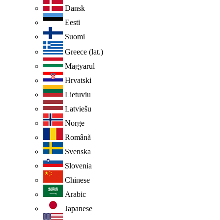
Dansk
Eesti
Suomi
Greece (lat.)
Magyarul
Hrvatski
Lietuviu
Latviešu
Norge
Românã
Svenska
Slovenia
Chinese
Arabic
Japanese