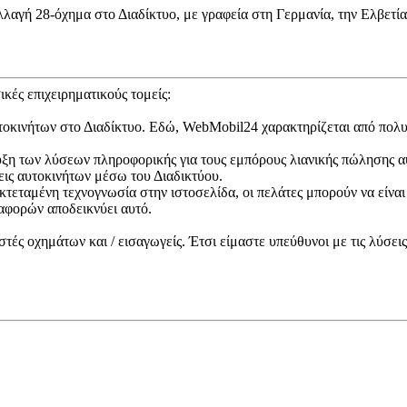
αγή 28-όχημα στο Διαδίκτυο, με γραφεία στη Γερμανία, την Ελβετία κ
κές επιχειρηματικούς τομείς:
 αυτοκινήτων στο Διαδίκτυο. Εδώ, WebMobil24 χαρακτηρίζεται από πο
ξη των λύσεων πληροφορικής για τους εμπόρους λιανικής πώλησης αυ
ις αυτοκινήτων μέσω του Διαδικτύου.
κτεταμένη τεχνογνωσία στην ιστοσελίδα, οι πελάτες μπορούν να είνα
αφορών αποδεικνύει αυτό.
ές οχημάτων και / εισαγωγείς. Έτσι είμαστε υπεύθυνοι με τις λύσει