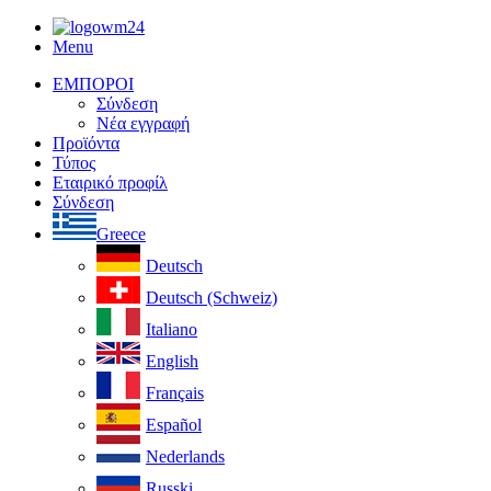
Menu
ΕΜΠΟΡΟΙ
Σύνδεση
Νέα εγγραφή
Προϊόντα
Τύπος
Εταιρικό προφίλ
Σύνδεση
Greece
Deutsch
Deutsch (Schweiz)
Italiano
English
Français
Español
Nederlands
Russki